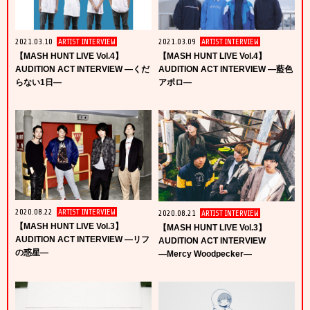
2021.03.10
ARTIST INTERVIEW
2021.03.09
ARTIST INTERVIEW
【MASH HUNT LIVE Vol.4】
【MASH HUNT LIVE Vol.4】
AUDITION ACT INTERVIEW ―くだ
AUDITION ACT INTERVIEW ―藍色
らない1日―
アポロ―
2020.08.22
ARTIST INTERVIEW
2020.08.21
ARTIST INTERVIEW
【MASH HUNT LIVE Vol.3】
【MASH HUNT LIVE Vol.3】
AUDITION ACT INTERVIEW ―リフ
AUDITION ACT INTERVIEW
の惑星―
―Mercy Woodpecker―