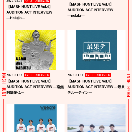
2021.03.14
ARTIST INTERVIEW
【MASH HUNT LIVE Vol.4】
【MASH HUNT LIVE Vol.4】
AUDITION ACT INTERVIEW
AUDITION ACT INTERVIEW
―nolala―
―Halujio―
2021.03.12
ARTIST INTERVIEW
2021.03.11
ARTIST INTERVIEW
MASH HUNT
MASH HUNT
【MASH HUNT LIVE Vol.4】
【MASH HUNT LIVE Vol.4】
AUDITION ACT INTERVIEW ―南無
AUDITION ACT INTERVIEW ―最果
阿部陀仏―
テルーティン―