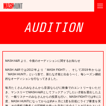
AUDITION
MASH A&R より、今後のオーディションに関するお知らせ
MASH A&Rでは2012年より「MASH FIGHT!」、そして2019年からは
「MASH HUNT!」という形で、新たな才能と出会うべく、毎シーズン継続
的なオーディションを行なってきました。
毎月たくさんのみなさんから音源ならびに映像でのエントリーをいただ
き、マンスリーでMASH A&Rとしてフックアップしたい才能を選出した上
で、一般リスナーのみなさんからの投票も行い、MASH FIGHT!では年に1
度、MASH HUNT!になってからは約4ヶ月に1度を目処にライブ審査を実
施。その過程で数多くの可能性を持った存在に出会うことができたという