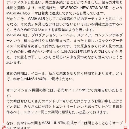
アーティストと出逢い、共に進み続けることができました。彼らの才能と
成長と覚醒により、当初掲げた「NEW ROCK, NEW STANDARD」という
MASH A&Rのテーマは着実に達成してきていると思っています。
だからこそ、MASH A&Rとしてこの最高の７組のアーティストと共に「さ
らなる、その先」を見せなければいけないという想いを明確に形にするべ
く、そのためのプロジェクトを多数始めようと思います。
MASH A&Rは、プロダクション、レーベル、メディア、コンテンツホルダ
ーという、様々な会社や人材が集まって、まったく新しいロックやアーテ
ィストの育成をめざして始めたものです。その原点をさらに深く見つめ直
すための良い機会がパンデミック以降の2021年現在なのではないかと考
え、その意志の下、しっかりと明るい未来を見つめながら進んでいこうと
思います。
変化の時期は、イコール、新たな未来を切り開く時期でもあります。どう
ぞこれからのMASH A&Rにご期待ください。
オーディション再開の際には、公式サイト／SNSにてお知らせいたしま
す。
その時はぜひたくさんのエントリーをいただけますようお願い申し上げま
すと共に、みなさんにぜひともエントリーしたいと思っていただける形を
作るべく、スタッフ一同この期間に頑張りたいと思っております。
なお、おやすみの間もMASH HUNT!の公式サイトは閉じることなくオープ
ンしております。