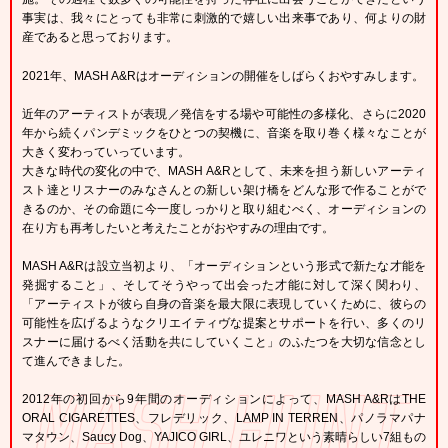
事実は、我々にとっても非常に刺激的で嬉しい出来事であり、何よりの財
産であると思っております。
2021年、MASH A&Rはオーディションの開催をしばらくおやすみします。
近年のアーティストが表現／発信をする場や可能性の多様化、さらに2020
年から続くパンデミックをひとつの契機に、音楽を取り巻く様々なことが
大きく変わっていっています。
大きな時代の変化の中で、MASH A&Rとして、未来を担う新しいアーティ
スト達とリスナーのみなさんとの新しい架け橋をどんな形で作ることがで
きるのか、その命題に今一度しっかりと取り組むべく、オーディションの
在り方も再考したいと考えたことがおやすみの理由です。
MASH A&Rは設立当初より、「オーディションという形式で新たな才能を
発掘すること」、そしてそうやって出会った才能に対して深く関わり、
「アーティストが彼ら自身の音楽を最大限に表現していくために、彼らの
可能性を広げるようなクリエイティヴな提案とサポートを行い、多くのリ
スナーに届けるべく活動を共にしていくこと」のふたつを大切な信念とし
て進んできました。
2012年の初回から9年間のオーディションによって、MASH A&RはTHE
ORAL CIGARETTES、フレデリック、LAMP IN TERREN、パノラマパナ
マタウン、Saucy Dog、YAJICO GIRL、ユレニワという素晴らしい7組もの