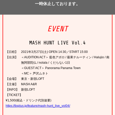
一時休止しております。
EVENT
MASH HUNT LIVE Vol.4
【日程】
2021年3月27日(土) OPEN 14:30／START 15:00
【出演】
＜AUDITION ACT＞ 藍色アポロ / 最果テルーティン / Halujio / 南
無阿部陀仏 / nolala / くだらない1日
＜GUEST ACT＞ Panorama Panama Town
＜MC＞ 芦沢ムネト
【会場】
東京・新宿LOFT
【主催】
MASH A&R
【INFO】
新宿LOFT
【TICKET】
¥1,500(税込・ドリンク代別途要)
https://tixplus.jp/feature/mash-hunt_live_vol04/