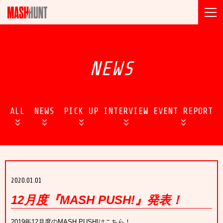
NEWS
ALL
NEWS
PICK UP
INTERVIEW
EVENT REPORT
2020.01.01
12月度『MASH PUSH!』発表！
2019年12月度のMASH PUSH!は
こちら
！