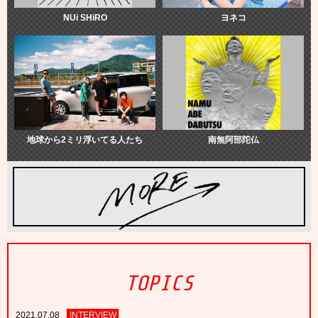
NUi SHiRO
ヨネコ
地球から2ミリ浮いてる人たち
南無阿部陀仏
TOPICS
2021.07.08
INTERVIEW