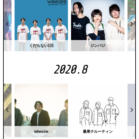
UD
くだらない1日
ジンバジ
2020.8
wheezie
最果テルーティン