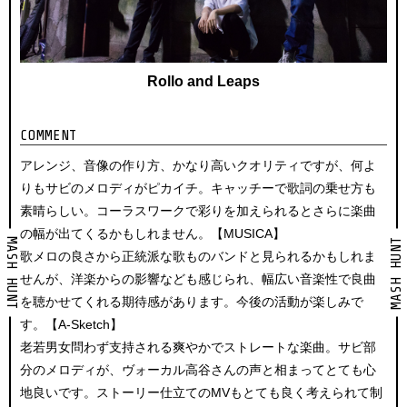
Rollo and Leaps
COMMENT
アレンジ、音像の作り方、かなり高いクオリティですが、何よ
りもサビのメロディがピカイチ。キャッチーで歌詞の乗せ方も
素晴らしい。コーラスワークで彩りを加えられるとさらに楽曲
の幅が出てくるかもしれません。【MUSICA】
MASH HUNT
MASH HUNT
歌メロの良さから正統派な歌ものバンドと見られるかもしれま
せんが、洋楽からの影響なども感じられ、幅広い音楽性で良曲
を聴かせてくれる期待感があります。今後の活動が楽しみで
す。【A-Sketch】
老若男女問わず支持される爽やかでストレートな楽曲。サビ部
分のメロディが、ヴォーカル高谷さんの声と相まってとても心
地良いです。ストーリー仕立てのMVもとても良く考えられて制