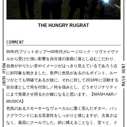
THE HUNGRY RUGRAT
COMMENT
90年代ブリットポップ〜00年代ガレージロック・リヴァイヴァ
ルから受けた強い影響を自分達の楽曲に落とし込むこだわり、
MASH HUNT
MASH HUNT
自身がやりたい音やイメージがはっきり見えているであろう点
に好印象を抱きました。歌声に色気があるのもポイント。ルー
ツがとても明確であるが故に、それに対して2018年に活動する
自分達として何を付加し／何を強みとし、どうオリジナリティ
にまで発展させ得るかが鍵になると思います。【MASH A&R／
MUSICA】
色気のあるスモーキーなヴォーカルに重く歪んだギター。バッ
クグラウンドにある音楽性をしっかりと感じますが、古臭さは
なく、最高にクールでした。斜に構えることなく、堂々と、ド