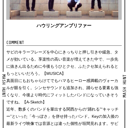
ハウリングアンプリファー
COMMENT
サビのキラーフレーズを中心にきっちりと押し引きや緩急、タ
メが効いている。享楽性の高い音楽が増えてきた中で、一歩先
に抜きん出るために今後もうひとクセ、ふたクセ加えられると
もっといいだろう。【MUSICA】
MASH HUNT
MASH HUNT
真面目にもおちゃらけてでもハマるヒーロー感満載のヴォーカ
ルが眼を引く。シンセサウンドも追加され、踊らせる要素も強
くなり、今後より時代にフィットしたバンドになっていきそう
ですね。【A-Sketch】
近年、数多くのバンドを輩出する関西からの“踊れる”“キャッチ
ー”といった「今っぽさ」を併せ持ったバンド。Keyの加入後の
最新ライヴ映像では音源とは違った個性が垣間見れます。サビ