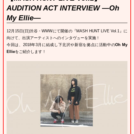
AUDITION ACT INTERVIEW ―Oh
My Ellie―
12
月
15
日
(
日
)
渋谷・WWWにて開催の『
MASH HUNT LIVE Vol.1
』に
向けて、出演アーティストへのインタヴューを実施！
今回は、2018年3月に結成し下北沢や新宿を拠点に活動中の
Oh My
Ellie
をご紹介します！