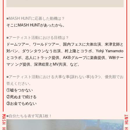
■MASH HUNTに応募した動機は？
そこにMASH HUNTがあったから。
■アーティスト活動における目標は？
ドームツアー、ワールドツアー、国内フェスに大体出演、米津玄師と
対バン、ダウンタウンなう出演、村上隆とコラボ、Yohji Yamamoto
とコラボ、志人にトラック提供、AKBグループに楽曲提供、W杯テー
マソ ング提供、深津絵里とMV共演、など。
■アーティスト活動における大事な事(譲れない事)を3つ、優先順でお
答えください。
①嘘をつかない
②死ぬまで続ける
③お金でもめない
■自分たちを表す写真1枚！
MASH HUNT
MASH HUNT