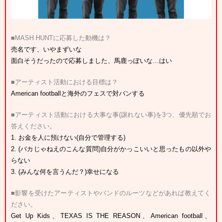
■MASH HUNTに応募した動機は？
売名です、いやまずいな
面白そうだったので応募しました、馬鹿っぽいな…はい
■アーティスト活動における目標は？
American footballと海外のフェスで対バンする
■アーティスト活動における大事な事(譲れない事)を3つ、優先順でお
答えください。
1. お金を人に預けない(自分で管理する)
2. (バカじゃねえのこんな質問)自分がかっこいいと思ったもの以外や
らない
3. (みんな何を言うんだ？)幸せになる
■影響を受けたアーティストやバンドのルーツなどがあれば教えてく
ださい。
Get Up Kids、TEXAS IS THE REASON、American football、