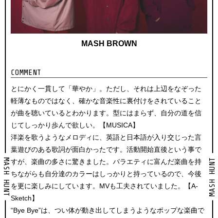
MASH BROWN
COMMENT
とにかく一貫して「華やか」。ただし、それは上辺をなぞった
軽薄なものではなく、確かな音楽性に裏付けをされていること
が曲を聴いているとわかります。型にはまらず、自分の道を信
じてしっかり歩んで欲しい。【MUSICA】
洋楽を歌うようなメロディに、英語と日本語が入り交じった言
葉遊びのある歌詞が面白かったです。活動開始直後という事で
MASH HUNT
MASH HUNT
すが、楽曲の多さに驚きました。バラエティに富んだ楽曲を持
ちながらも自分達のカラーはしっかりと持っているので、今後
を更に楽しみにしています。MVも工夫されていました。【A-
Sketch】
“Bye Bye”は、つい体が動き出してしまうようなポップな楽曲で